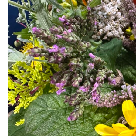
TVA-
Sendung
„Kaum
zu
glauben“
17.
August
2025