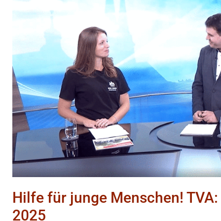
Menschen!
TVA:
Kaum
zu
glauben?
19.
Oktober
2025
Hilfe für junge Menschen! TVA
2025