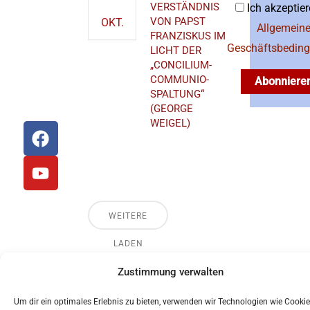
VERSTÄNDNIS
Ich akzeptier
Telefon: 0941
VON PAPST
OKT.
597-1612
Allgemein
FRANZISKUS IM
Geschäftsbedin
LICHT DER
E-Mail:
„CONCILIUM-
akademischesforum@bistum-
COMMUNIO-
Abonniere
regensburg.de
SPALTUNG“
(GEORGE
WEIGEL)
F
Y
a
o
Priesterseminar
c
u
St. Wolfgang
e
t
b
u
o
b
WEITERE
o
e
LADEN
k
Zustimmung verwalten
© 2024 Akademisches Forum Albertus Magnus
Regensburg
Um dir ein optimales Erlebnis zu bieten, verwenden wir Technologien wie Cookie