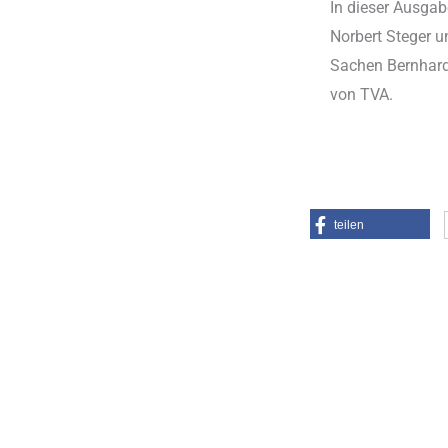
In dieser Ausga
Norbert Steger u
Sachen Bernhard 
von TVA.
teilen
Kontakt
Demnäc