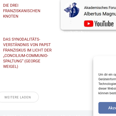
DIE DREI
FRANZISKANISCHEN
KNOTEN
EmmeramForum
Rechtliches
DAS SYNODALITÄTS-
Datenschutz
VERSTÄNDNIS VON PAPST
Impressum
FRANZISKUS IM LICHT DER
„CONCILIUM-COMMUNIO-
Cookie-Richtlinie (EU)
SPALTUNG“ (GEORGE
WEIGEL)
Priesterseminar St.
Um dir ein o
Wolfgang
Geräteinfor
Technologien
dieser Websi
können best
WEITERE LADEN
Akze