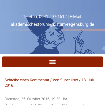
Zum
Inhalt
Telefon: 0941 597-1612 | E-Mail:
springen
akademischesforum@bistum-regensburg.de
Schreibe einen Kommentar
/ Von
Super User
/
13. Juli
2016
Dienstag, 25. Oktober 2016, 19.30 Uhr