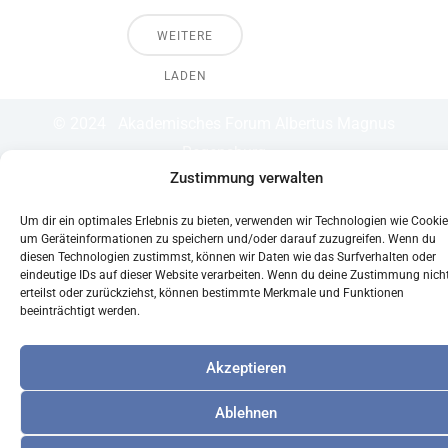
b
u
o
b
WEITERE
o
e
LADEN
k
© 2024 Akademisches Forum Albertus Magnus
Regensburg
Zustimmung verwalten
Um dir ein optimales Erlebnis zu bieten, verwenden wir Technologien wie Cookie
um Geräteinformationen zu speichern und/oder darauf zuzugreifen. Wenn du
diesen Technologien zustimmst, können wir Daten wie das Surfverhalten oder
eindeutige IDs auf dieser Website verarbeiten. Wenn du deine Zustimmung nich
erteilst oder zurückziehst, können bestimmte Merkmale und Funktionen
beeinträchtigt werden.
Akzeptieren
Ablehnen