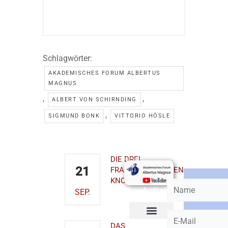
Schlagwörter:
AKADEMISCHES FORUM ALBERTUS
MAGNUS
,
,
ALBERT VON SCHIRNDING
,
SIGMUND BONK
VITTORIO HÖSLE
Kontakt
Demnächst
Youtube-
Newslett
Kanal
bestelle
AKADEMISCHES
DIE DREI
FORUM
21
FRANZISKANISCHEN
ALBERTUS
KNOTEN
MAGNUS
Rechtliches
SEP.
EmmeramForum
Obermünsterplatz
7
93047
DAS
Cookie-Richtlinie (EU)