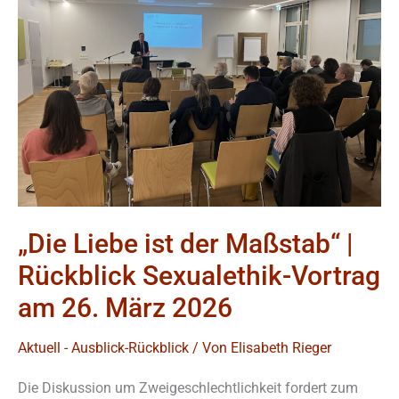
der
Maßstab“
|
Rückblick
Sexualethik-
Vortrag
am
26.
März
„Die Liebe ist der Maßstab“ |
2026
Rückblick Sexualethik-Vortrag
am 26. März 2026
Aktuell - Ausblick-Rückblick
/ Von
Elisabeth Rieger
Die Diskussion um Zweigeschlechtlichkeit fordert zum