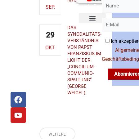
KNOTEN
MAGNUS
Rechtliches
SEP.
EmmeramForum
Obermünsterplatz
7
93047
DAS
Cookie-Richtlinie (EU)
29
SYNODALITÄTS-
Regensburg
VERSTÄNDNIS
Ich akzeptier
Telefon: 0941
VON PAPST
OKT.
597-1612
Allgemein
FRANZISKUS IM
Geschäftsbedin
LICHT DER
E-Mail:
„CONCILIUM-
akademischesforum@bistum-
COMMUNIO-
Abonniere
regensburg.de
SPALTUNG“
(GEORGE
WEIGEL)
F
Y
a
o
Priesterseminar
c
u
St. Wolfgang
e
t
b
u
o
b
WEITERE