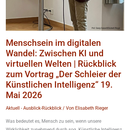
Rückblick
zum
Vortrag
„Der
Schleier
Menschsein im digitalen
der
Wandel: Zwischen KI und
Künstlichen
Intelligenz“
virtuellen Welten | Rückblick
19.
zum Vortrag „Der Schleier der
Mai
Künstlichen Intelligenz“ 19.
2026
Mai 2026
Aktuell - Ausblick-Rückblick
/ Von
Elisabeth Rieger
Was bedeutet es, Mensch zu sein, wenn unsere
Wirklichkeit zunehmend durch sog. Künstliche Intelligenz