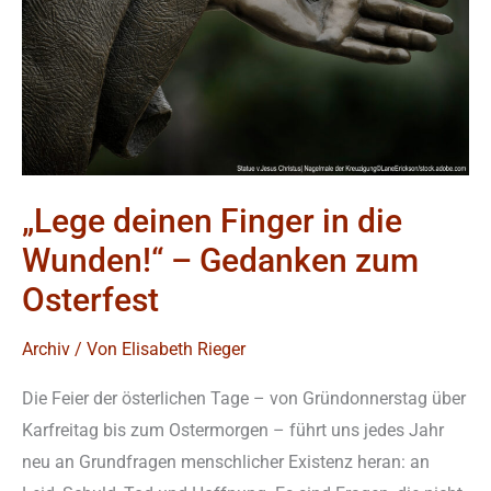
die
Wunden!“
–
Gedanken
zum
Osterfest
„Lege deinen Finger in die
Wunden!“ – Gedanken zum
Osterfest
Archiv
/ Von
Elisabeth Rieger
Die Feier der österlichen Tage – von Gründonnerstag über
Karfreitag bis zum Ostermorgen – führt uns jedes Jahr
neu an Grundfragen menschlicher Existenz heran: an