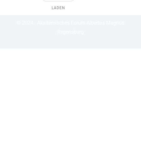
o
e
LADEN
k
© 2024 Akademisches Forum Albertus Magnus
Regensburg