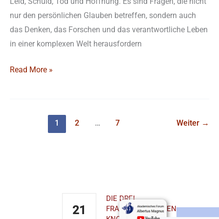
Leid, Schuld, Tod und Hoffnung. Es sind Fragen, die nicht
nur den persönlichen Glauben betreffen, sondern auch
das Denken, das Forschen und das verantwortliche Leben
in einer komplexen Welt herausfordern
Read More »
1
2
…
7
Weiter
→
Kontakt
Demnächst
Youtube-
Newslett
Kanal
bestelle
AKADEMISCHES
DIE DREI
FORUM
21
FRANZISKANISCHEN
ALBERTUS