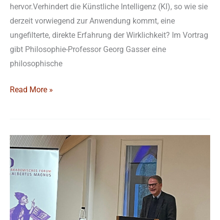
hervor.Verhindert die Künstliche Intelligenz (KI), so wie sie
derzeit vorwiegend zur Anwendung kommt, eine
ungefilterte, direkte Erfahrung der Wirklichkeit? Im Vortrag
gibt Philosophie-Professor Georg Gasser eine
philosophische
Read More »
Warum
christliche
Hoffnung
anderes
ist
als