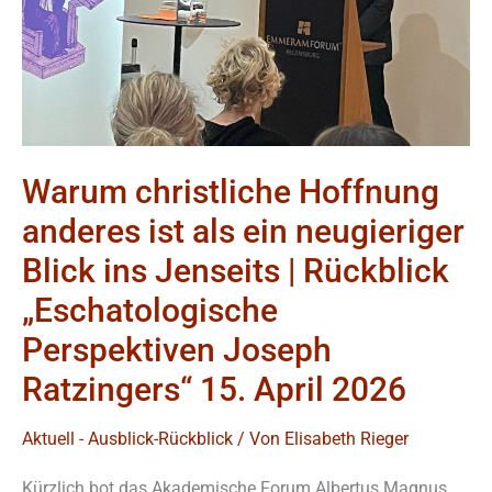
ein
neugieriger
Blick
ins
Jenseits
|
Warum christliche Hoffnung
Rückblick
anderes ist als ein neugieriger
„Eschatologische
Blick ins Jenseits | Rückblick
Perspektiven
„Eschatologische
Joseph
Ratzingers“
Perspektiven Joseph
15.
Ratzingers“ 15. April 2026
April
2026
Aktuell - Ausblick-Rückblick
/ Von
Elisabeth Rieger
Kürzlich bot das Akademische Forum Albertus Magnus