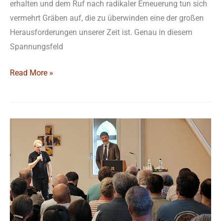
erhalten und dem Ruf nach radikaler Erneuerung tun sich
vermehrt Gräben auf, die zu überwinden eine der großen
Herausforderungen unserer Zeit ist. Genau in diesem
Spannungsfeld
Read More »
Vortrag
beleuchtete
die
Bedeutung
der
Regensburger
Kathedralkirche