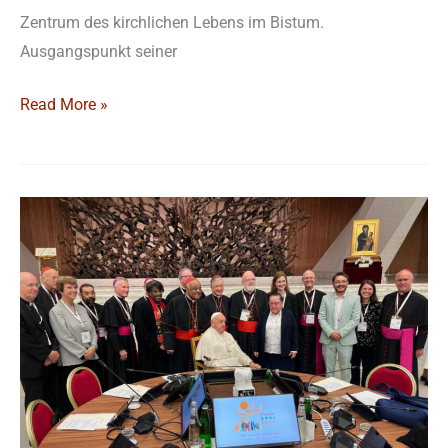
Zentrum des kirchlichen Lebens im Bistum.
Ausgangspunkt seiner
Read More »
Das
Synodalitäts-
Verständnis
von
Papst
Franziskus
im
Licht
der