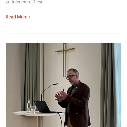
zu tolerieren. Diese
Read More »
Menschsein
im
digitalen
Wandel:
Zwischen
KI
und
virtuellen
Welten
|