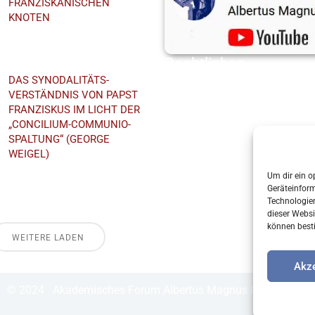
FRANZISKANISCHEN
KNOTEN
EmmeramForum
Rechtliches
DAS SYNODALITÄTS-
Datenschutz
VERSTÄNDNIS VON PAPST
Impressum
FRANZISKUS IM LICHT DER
„CONCILIUM-COMMUNIO-
Cookie-Richtlinie (EU)
SPALTUNG“ (GEORGE
WEIGEL)
Priesterseminar St.
Um dir ein o
Wolfgang
Geräteinfor
Technologien
dieser Websi
können best
WEITERE LADEN
Akze
© 2024 Akademisches Forum Albertus Magnus Regensburg