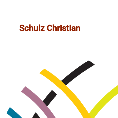
Schulz Christian
Der
Regensburger
Dom
als
Kathedralkirche
|
Vortrag
16.