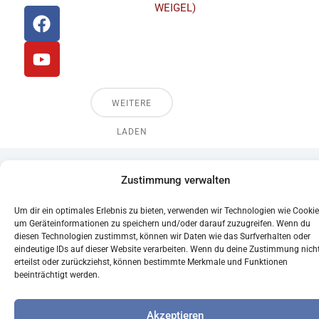
WEIGEL)
F
Y
a
o
Priesterseminar
c
u
St. Wolfgang
e
t
b
u
o
b
WEITERE
o
e
LADEN
k
© 2024 Akademisches Forum Albertus Magnus
Zustimmung verwalten
Regensburg
Um dir ein optimales Erlebnis zu bieten, verwenden wir Technologien wie Cookie
um Geräteinformationen zu speichern und/oder darauf zuzugreifen. Wenn du
diesen Technologien zustimmst, können wir Daten wie das Surfverhalten oder
eindeutige IDs auf dieser Website verarbeiten. Wenn du deine Zustimmung nich
erteilst oder zurückziehst, können bestimmte Merkmale und Funktionen
beeinträchtigt werden.
Akzeptieren