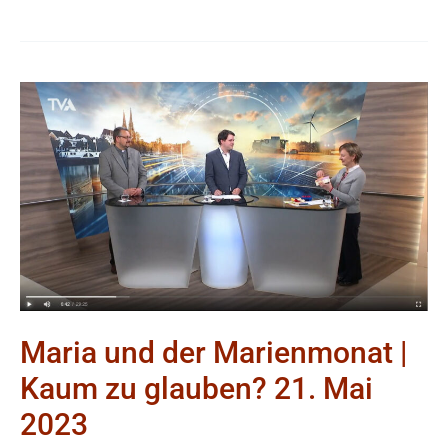
Maria
und
der
Marienmonat
|
Kaum
zu
glauben?
21.
Maria und der Marienmonat |
Mai
Kaum zu glauben? 21. Mai
2023
2023