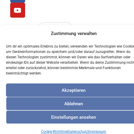
Priesterseminar
c
u
St. Wolfgang
e
t
b
u
o
b
WEITERE
Zustimmung verwalten
o
e
LADEN
k
Um dir ein optimales Erlebnis zu bieten, verwenden wir Technologien wie Cookie
um Geräteinformationen zu speichern und/oder darauf zuzugreifen. Wenn du
© 2024 Akademisches Forum Albertus Magnus
diesen Technologien zustimmst, können wir Daten wie das Surfverhalten oder
eindeutige IDs auf dieser Website verarbeiten. Wenn du deine Zustimmung nich
Regensburg
erteilst oder zurückziehst, können bestimmte Merkmale und Funktionen
beeinträchtigt werden.
Akzeptieren
Ablehnen
Einstellungen ansehen
Cookie-Richtlinie
Datenschutz
Impressum