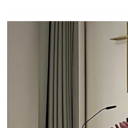
Menschsein
im
digitalen
Wandel:
Zwischen
KI
und
virtuellen
Welten
|
Rückblick
zum
Vortrag