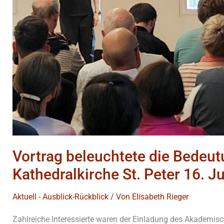
Peter
16.
Juli
2026
Vortrag beleuchtete die Bedeu
Kathedralkirche St. Peter 16. J
Aktuell - Ausblick-Rückblick
/ Von
Elisabeth Rieger
Zahlreiche Interessierte waren der Einladung des Akademis