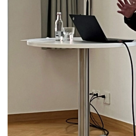
„Der
Schleier
der
Künstlichen
Intelligenz“
19.
Mai
2026