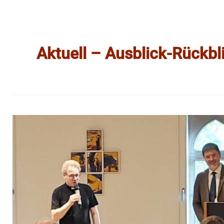
Aktuell – Ausblick-Rückbl
Vortrag
beleuchtete
die
Bedeutung
der
Regensburger
Kathedralkirche
St.