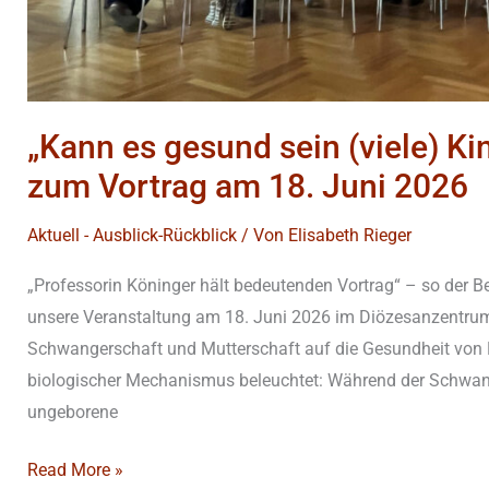
Rückblick
zum
Vortrag
am
„Kann es gesund sein (viele) 
18.
zum Vortrag am 18. Juni 2026
Juni
2026
Aktuell - Ausblick-Rückblick
/ Von
Elisabeth Rieger
„Professorin Köninger hält bedeutenden Vortrag“ – so der B
unsere Veranstaltung am 18. Juni 2026 im Diözesanzentru
Schwangerschaft und Mutterschaft auf die Gesundheit von F
biologischer Mechanismus beleuchtet: Während der Schwan
ungeborene
Read More »