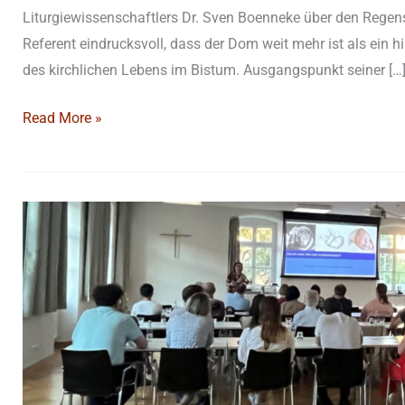
Liturgiewissenschaftlers Dr. Sven Boenneke über den Regens
Referent eindrucksvoll, dass der Dom weit mehr ist als ein 
des kirchlichen Lebens im Bistum. Ausgangspunkt seiner […
Read More »
„Kann
es
gesund
sein
(viele)
Kinder
zu
bekommen“?