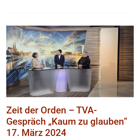
Zeit
der
Orden
–
TVA-
Gespräch
„Kaum
zu
glauben“
Zeit der Orden – TVA-
17.
Gespräch „Kaum zu glauben“
März
2024
17. März 2024