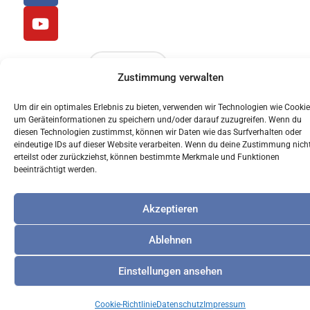
Priesterseminar
c
u
St. Wolfgang
e
t
b
u
o
b
WEITERE
Zustimmung verwalten
o
e
LADEN
k
Um dir ein optimales Erlebnis zu bieten, verwenden wir Technologien wie Cookie
um Geräteinformationen zu speichern und/oder darauf zuzugreifen. Wenn du
© 2024 Akademisches Forum Albertus Magnus
diesen Technologien zustimmst, können wir Daten wie das Surfverhalten oder
eindeutige IDs auf dieser Website verarbeiten. Wenn du deine Zustimmung nich
Regensburg
erteilst oder zurückziehst, können bestimmte Merkmale und Funktionen
beeinträchtigt werden.
Akzeptieren
Ablehnen
Einstellungen ansehen
Cookie-Richtlinie
Datenschutz
Impressum