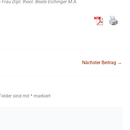
rau Dipl. theol. Beate Eichinger M.A.
Nächster Beitrag
→
 Felder sind mit
*
markiert