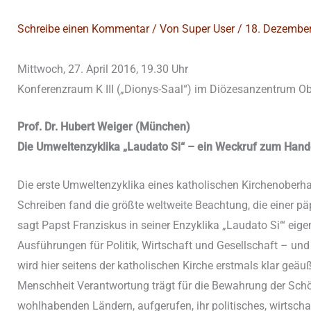
Schreibe einen Kommentar
/ Von
Super User
/
18. Dezembe
Mittwoch, 27. April 2016, 19.30 Uhr
Konferenzraum K III („Dionys-Saal“) im Diözesanzentrum O
Prof. Dr. Hubert Weiger (München)
Die Umweltenzyklika „Laudato Si“ – ein Weckruf zum Hand
Die erste Umweltenzyklika eines katholischen Kirchenoberhau
Schreiben fand die größte weltweite Beachtung, die einer 
sagt Papst Franziskus in seiner Enzyklika „Laudato Si‘“ eig
Ausführungen für Politik, Wirtschaft und Gesellschaft – und 
wird hier seitens der katholischen Kirche erstmals klar ge
Menschheit Verantwortung trägt für die Bewahrung der Schöp
wohlhabenden Ländern, aufgerufen, ihr politisches, wirtsch