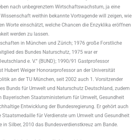
reben nach unbegrenztem Wirtschaftswachstum, ja eine
issenschaft weithin bekannte Vortragende will zeigen, wie
en Worte einschätzt, welche Chancen die Enzyklika eröffnen
keit werden zu lassen.
nschaften in München und Zürich; 1976 große Forstliche
itglied des Bundes Naturschutz, 1975 war er
eutschland e. V.“ (BUND); 1990/91 Gastprofessor
t Hubert Weiger Honorarprofessor an der Universität
litik an der TU München, seit 2002 auch 1. Vorsitzender
 des Bunds für Umwelt und Naturschutz Deutschland, zudem
im Bayerischen Staatsministerium für Umwelt, Gesundheit
chhaltige Entwicklung der Bundesregierung. Er gehört auch
 Staatsmedaille für Verdienste um Umwelt und Gesundheit
le in Silber, 2010 das Bundesverdienstkreuz am Bande.