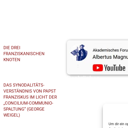
hst
Youtube-Kanal
DIE DREI
FRANZISKANISCHEN
KNOTEN
EmmeramForum
Rechtliches
DAS SYNODALITÄTS-
Datenschutz
VERSTÄNDNIS VON PAPST
Impressum
FRANZISKUS IM LICHT DER
„CONCILIUM-COMMUNIO-
Cookie-Richtlinie (EU)
SPALTUNG“ (GEORGE
WEIGEL)
Priesterseminar St.
Um dir ein o
Wolfgang