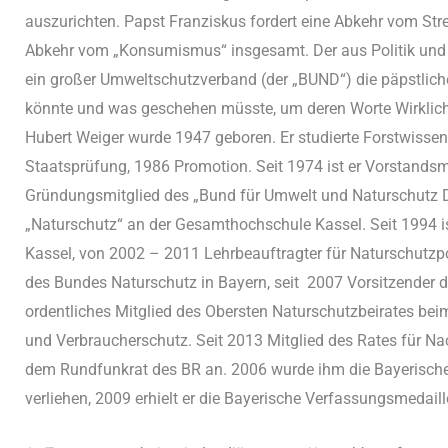
auszurichten. Papst Franziskus fordert eine Abkehr vom St
Abkehr vom „Konsumismus“ insgesamt. Der aus Politik und W
ein großer Umweltschutzverband (der „BUND“) die päpstlich
könnte und was geschehen müsste, um deren Worte Wirklich
Hubert Weiger wurde 1947 geboren. Er studierte Forstwisse
Staatsprüfung, 1986 Promotion. Seit 1974 ist er Vorstandsm
Gründungsmitglied des „Bund für Umwelt und Naturschutz D
„Naturschutz“ an der Gesamthochschule Kassel. Seit 1994 is
Kassel, von 2002 – 2011 Lehrbeauftragter für Naturschutzpo
des Bundes Naturschutz in Bayern, seit 2007 Vorsitzender
ordentliches Mitglied des Obersten Naturschutzbeirates be
und Verbraucherschutz. Seit 2013 Mitglied des Rates für Na
dem Rundfunkrat des BR an. 2006 wurde ihm die Bayerische
verliehen, 2009 erhielt er die Bayerische Verfassungsmedail