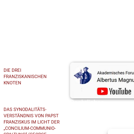
hst
Youtube-Kanal
DIE DREI
FRANZISKANISCHEN
KNOTEN
EmmeramForum
Rechtliches
DAS SYNODALITÄTS-
Datenschutz
VERSTÄNDNIS VON PAPST
Impressum
FRANZISKUS IM LICHT DER
„CONCILIUM-COMMUNIO-
Cookie-Richtlinie (EU)