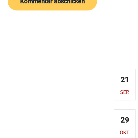
Kontakt
Demnäc
AKADEMISCHES FORUM
ALBERTUS MAGNUS
21
Obermünsterplatz 7
93047 Regensburg
SEP.
Telefon: 0941 597-1612
E-Mail:
29
akademischesforum@bistum-
regensburg.de
OKT.