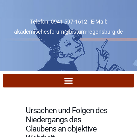
Zum
Inhalt
Telefon: 0941 597-1612 | E-Mail:
springen
akademischesforum@bistum-regensburg.de
Ursachen und Folgen des
Niedergangs des
Glaubens an objektive