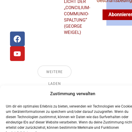
Geschäftsbedin
LICHT DER
E-Mail:
„CONCILIUM-
akademischesforum@bistum-
COMMUNIO-
Abonniere
regensburg.de
SPALTUNG“
(GEORGE
WEIGEL)
F
Y
a
o
Priesterseminar
c
u
St. Wolfgang
e
t
b
u
o
b
WEITERE
o
e
LADEN
k
Zustimmung verwalten
© 2024 Akademisches Forum Albertus Magnus
Regensburg
Um dir ein optimales Erlebnis zu bieten, verwenden wir Technologien wie Cookie
um Geräteinformationen zu speichern und/oder darauf zuzugreifen. Wenn du
diesen Technologien zustimmst, können wir Daten wie das Surfverhalten oder
eindeutige IDs auf dieser Website verarbeiten. Wenn du deine Zustimmung nich
erteilst oder zurückziehst, können bestimmte Merkmale und Funktionen