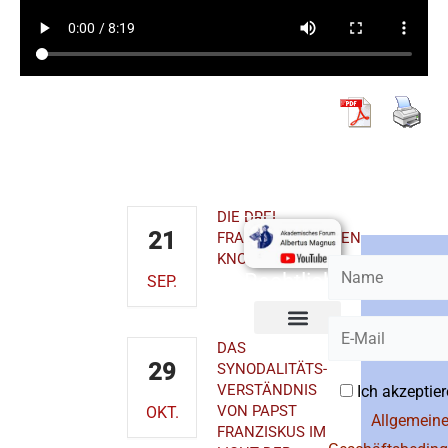
Kontakt
Demnächst
Youtube-
Newslett
Kanal
bestelle
AKADEMISCHES
DIE DREI
FORUM
21
FRANZISKANISCHEN
ALBERTUS
KNOTEN
MAGNUS
Rechtliches
SEP.
EmmeramForum
Obermünsterplatz
7
93047
DAS
Cookie-Richtlinie (EU)
29
SYNODALITÄTS-
Regensburg
VERSTÄNDNIS
Ich akzeptier
Telefon: 0941
VON PAPST
OKT.
597-1612
Allgemein
FRANZISKUS IM