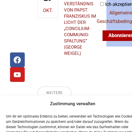
VERSTÄNDNIS
Ich akzeptier
Telefon: 0941
VON PAPST
OKT.
597-1612
Allgemein
FRANZISKUS IM
Geschäftsbedin
LICHT DER
E-Mail:
„CONCILIUM-
akademischesforum@bistum-
COMMUNIO-
Abonniere
regensburg.de
SPALTUNG“
(GEORGE
WEIGEL)
F
Y
a
o
Priesterseminar
c
u
St. Wolfgang
e
t
b
u
o
b
WEITERE
o
e
Zustimmung verwalten
LADEN
k
Um dir ein optimales Erlebnis zu bieten, verwenden wir Technologien wie Cookie
© 2024 Akademisches Forum Albertus Magnus
um Geräteinformationen zu speichern und/oder darauf zuzugreifen. Wenn du
Regensburg
diesen Technologien zustimmst, können wir Daten wie das Surfverhalten oder