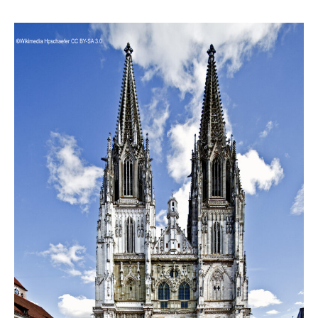
Der
Regensburger
Dom
als
Kathedralkirche