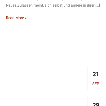
Neues.Zulassen meint, sich selbst und andere in ihrer […]
Read More »
Kontakt
Demnäc
AKADEMISCHES FORUM
ALBERTUS MAGNUS
21
Obermünsterplatz 7
93047 Regensburg
SEP.
Telefon: 0941 597-1612
E-Mail:
29
akademischesforum@bistum-