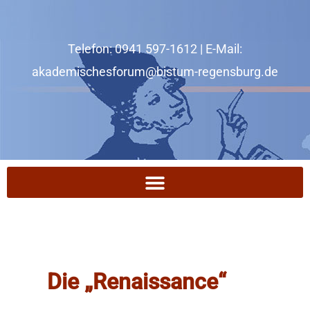
Zum
Inhalt
Telefon: 0941 597-1612 | E-Mail:
springen
akademischesforum@bistum-regensburg.de
Die „Renaissance“