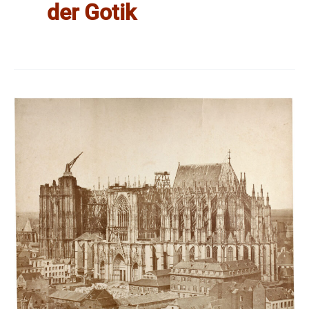
der Gotik
Die
„Renaissance“
der
Gotik
|
Tagung
22.
November
2025