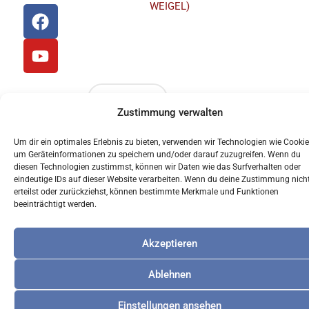
WEIGEL)
F
Y
a
o
Priesterseminar
c
u
St. Wolfgang
e
t
b
u
o
b
WEITERE
o
e
Zustimmung verwalten
LADEN
k
Um dir ein optimales Erlebnis zu bieten, verwenden wir Technologien wie Cookie
um Geräteinformationen zu speichern und/oder darauf zuzugreifen. Wenn du
© 2024 Akademisches Forum Albertus Magnus
diesen Technologien zustimmst, können wir Daten wie das Surfverhalten oder
Regensburg
eindeutige IDs auf dieser Website verarbeiten. Wenn du deine Zustimmung nich
erteilst oder zurückziehst, können bestimmte Merkmale und Funktionen
beeinträchtigt werden.
Akzeptieren
Ablehnen
Einstellungen ansehen