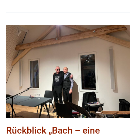
Rückblick
„Bach
–
eine
Tragödie
aus
der
Oberpfalz“
9.
Mai
2025
Rückblick „Bach – eine