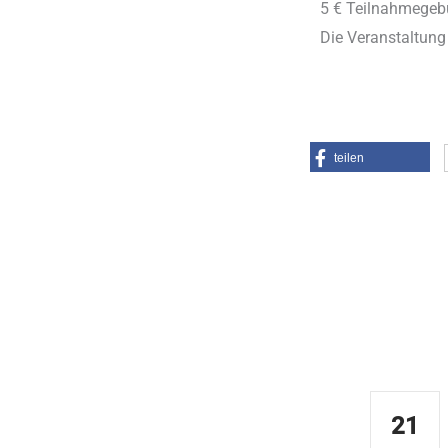
5 € Teilnahmegeb
Die Veranstaltung
teilen
Kontakt
Demnäc
AKADEMISCHES FORUM
ALBERTUS MAGNUS
21
Obermünsterplatz 7