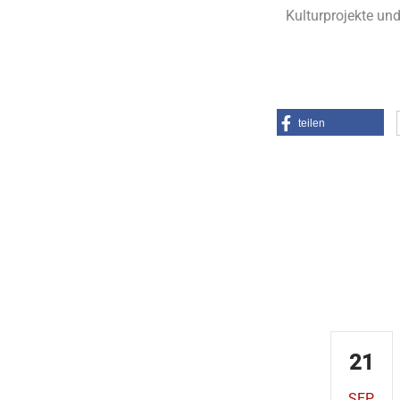
Kulturprojekte und
teilen
Kontakt
Demnäc
AKADEMISCHES FORUM
ALBERTUS MAGNUS
21
Obermünsterplatz 7
93047 Regensburg
SEP.