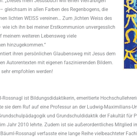
n. „Dieses mein Jesusbuch will einen vielfarbigen
 – gleichsam in allen Farben des Regenbogens, die
men lichten WEISS vereinen… Zum ,lichten Weiss des
– wie ich ihn bei meiner Erstkommunion unvergesslich
uf meinem weiteren Lebensweg viele
ngen hinzugekommen.“
ntiert ihren persönlichen Glaubensweg mit Jesus dem
rten Autorentexten mit eigenen faszinierenden Bildern.
n sehr empfohlen werden!
Rossnagl ist Bildungsdidaktikerin, emeritierte Hochschullehreri
gte sie dem Ruf auf eine Professur an der Ludwig-Maximilians-U
Grundschulpädagogik und Grundschuldidaktik der Fakultät für 
g im Jahr 2010 lehrte. Zudem ist sie außerordentliches Mitgli
Bäuml-Rossnagl verfasste eine lange Reihe vielbeachteter Fachbü