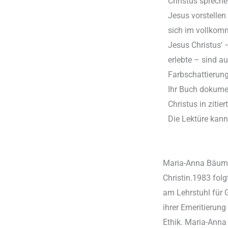
Christus spreche
Jesus vorstellen
sich im vollkom
Jesus Christus‘ 
erlebte – sind a
Farbschattieru
Ihr Buch dokume
Christus in zitie
Die Lektüre kan
Maria-Anna Bäuml-
Christin.1983 fol
am Lehrstuhl für 
ihrer Emeritierun
Ethik. Maria-Anna 